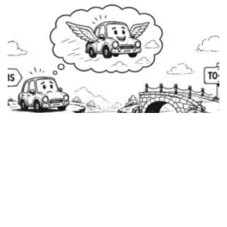
Análisis AS-IS y TO-BE en
proyectos de software: por qué
no deberías diseñar la solución